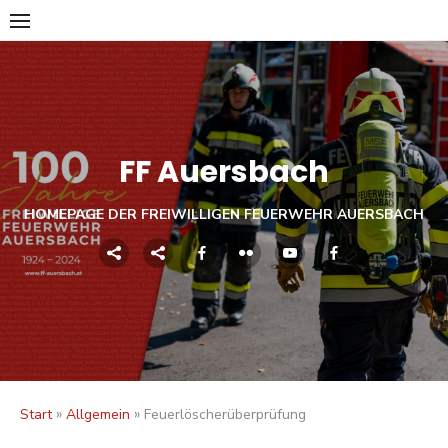
Skip
to
content
FF Auersbach
HOMEPAGE DER FREIWILLIGEN FEUERWEHR AUERSBACH
»
»
Start
Allgemein
Feuerlöscherüberprüfung