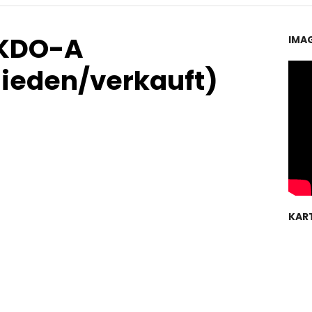
KDO-A
IMA
ieden/verkauft)
KAR