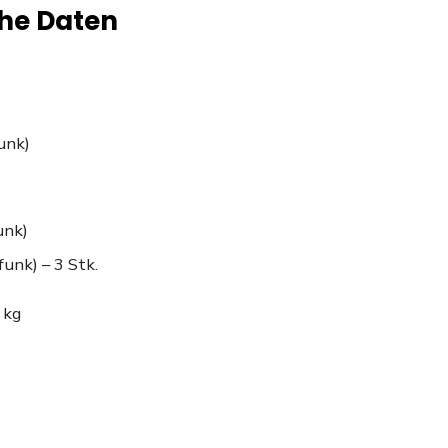
he Daten
unk)
unk)
unk) – 3 Stk.
 kg