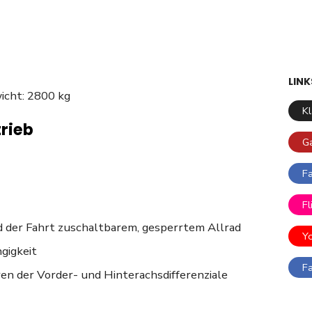
LINK
icht: 2800 kg
K
rieb
G
F
Fl
 der Fahrt zuschaltbarem, gesperrtem Allrad
Y
gigkeit
F
en der Vorder- und Hinterachsdifferenziale