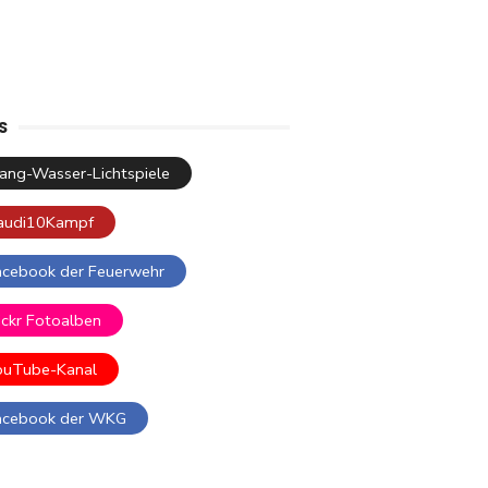
S
lang-Wasser-Lichtspiele
audi10Kampf
acebook der Feuerwehr
ickr Fotoalben
ouTube-Kanal
acebook der WKG