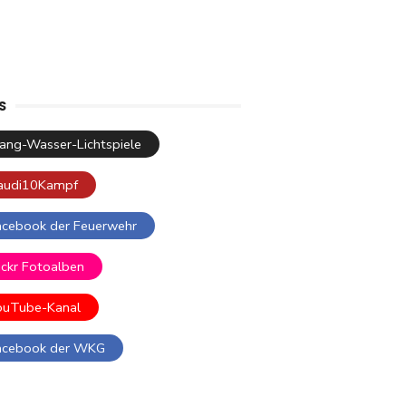
S
lang-Wasser-Lichtspiele
audi10Kampf
acebook der Feuerwehr
ickr Fotoalben
ouTube-Kanal
acebook der WKG