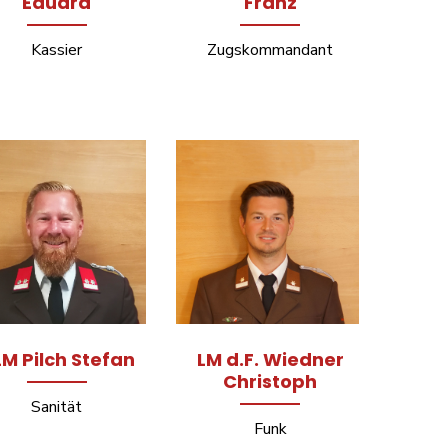
Eduard
Franz
Kassier
Zugskommandant
M Pilch Stefan
LM d.F. Wiedner
Christoph
Sanität
Funk