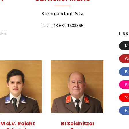
Kommandant-Stv.
Tel.: +43 664 1503365
.at
LINK
K
G
F
Fl
Y
F
LM d.V. Reicht
BI Seidnitzer