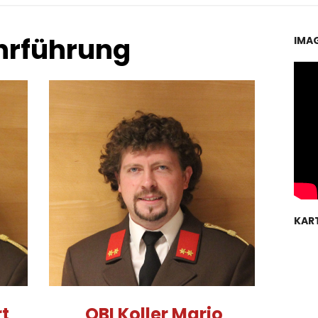
rführung
IMA
KAR
t
OBI Koller Mario