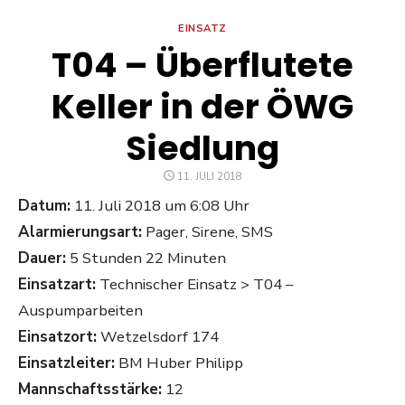
EINSATZ
T04 – Überflutete
Keller in der ÖWG
Siedlung
POSTED
11. JULI 2018
ON
Datum:
11. Juli 2018 um 6:08 Uhr
Alarmierungsart:
Pager, Sirene, SMS
Dauer:
5 Stunden 22 Minuten
Einsatzart:
Technischer Einsatz > T04 –
Auspumparbeiten
Einsatzort:
Wetzelsdorf 174
Einsatzleiter:
BM Huber Philipp
Mannschaftsstärke:
12