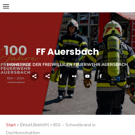
Skip
to
content
FF Auersbach
HOMEPAGE DER FREIWILLIGEN FEUERWEHR AUERSBACH
» Einsatzbericht »
Start
B01 – Schwelbrand in
Dachkonstruktion