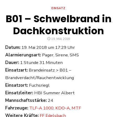
EINSATZ
B01 – Schwelbrand in
Dachkonstruktion
POSTED
19. MAI 2018
ON
Datum:
19. Mai 2018 um 17:29 Uhr
Alarmierungsart:
Pager, Sirene, SMS
Dauer:
1 Stunde 31 Minuten
Einsatzart:
Brandeinsatz > B01 –
Brandverdacht/Rauchentwicklung
Einsatzort:
Fuchsriegl
Einsatzleiter:
HBI Summer Albert
Mannschaftsstärke:
24
Fahrzeuge:
TLF-A 1000
,
KDO-A
,
MTF
Weitere Kräfte:
FF Edelsbach