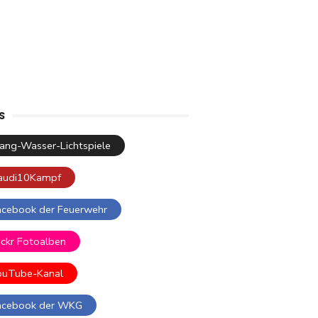
S
lang-Wasser-Lichtspiele
audi10Kampf
acebook der Feuerwehr
ickr Fotoalben
ouTube-Kanal
acebook der WKG