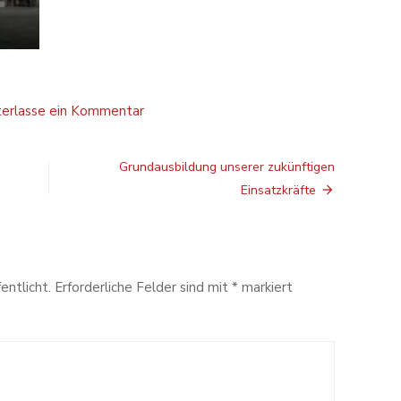
auf
terlasse ein Kommentar
Trainingslager
Jugend
–
Grundausbildung unserer zukünftigen
Tag
2
Einsatzkräfte
&
3
entlicht.
Erforderliche Felder sind mit
*
markiert