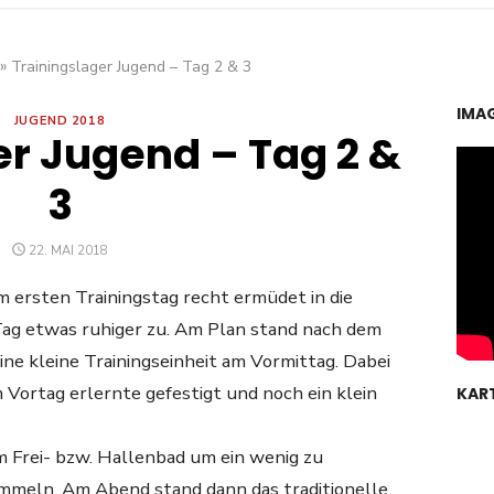
»
Trainingslager Jugend – Tag 2 & 3
IMA
JUGEND 2018
er Jugend – Tag 2 &
3
POSTED
22. MAI 2018
ON
 ersten Trainingstag recht ermüdet in die
 Tag etwas ruhiger zu. Am Plan stand nach dem
e kleine Trainingseinheit am Vormittag. Dabei
 Vortag erlernte gefestigt und noch ein klein
KAR
 Frei- bzw. Hallenbad um ein wenig zu
mmeln. Am Abend stand dann das traditionelle