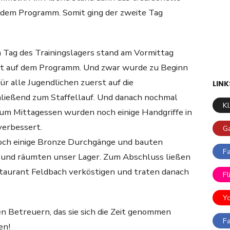
f dem Programm. Somit ging der zweite Tag
 Tag des Trainingslagers stand am Vormittag
eit auf dem Programm. Und zwar wurde zu Beginn
für alle Jugendlichen zuerst auf die
LINK
ließend zum Staffellauf. Und danach nochmal
K
s zum Mittagessen wurden noch einige Handgriffe in
verbessert.
G
och einige Bronze Durchgänge und bauten
F
b und räumten unser Lager. Zum Abschluss ließen
taurant Feldbach verköstigen und traten danach
Fl
Y
n Betreuern, das sie sich die Zeit genommen
F
en!