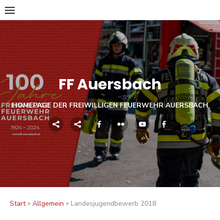
Skip
to
content
FF Auersbach
HOMEPAGE DER FREIWILLIGEN FEUERWEHR AUERSBACH
»
»
Start
Allgemein
Landesjugendbewerb 2018