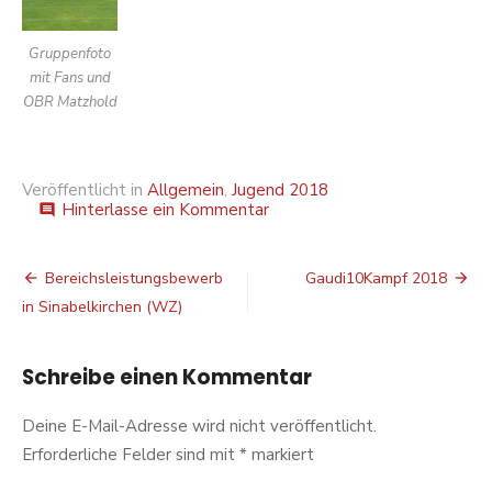
Gruppenfoto
mit Fans und
OBR Matzhold
Veröffentlicht in
Allgemein
,
Jugend 2018
auf
Hinterlasse ein Kommentar
comment
Landesjugendbewerb
2018
Beitragsnavigation
Bereichsleistungsbewerb
Gaudi10Kampf 2018
in Sinabelkirchen (WZ)
Schreibe einen Kommentar
Deine E-Mail-Adresse wird nicht veröffentlicht.
Erforderliche Felder sind mit
*
markiert