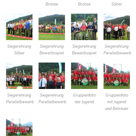
Bronze
Bronze
Silber
Siegerehrung
Siegerehrung
Siegerehrung
Siegerehrung
Silber
Bewerbsspiel
Bewerbsspiel
Parallelbewerb
Siegerehrung
Siegerehrung
Gruppenfoto
Gruppenfoto
Parallelbewerb
Parallelbewerb
der Jugend
mit Jugend
und Betreuer