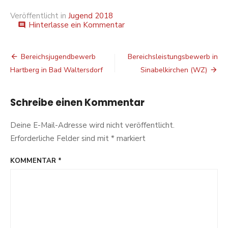
Veröffentlicht in
Jugend 2018
auf
Hinterlasse ein Kommentar
comment
Bereichsjugendbewerb
in
Söchau
Beitragsnavigation
Bereichsjugendbewerb
Bereichsleistungsbewerb in
(FF)
Hartberg in Bad Waltersdorf
Sinabelkirchen (WZ)
Schreibe einen Kommentar
Deine E-Mail-Adresse wird nicht veröffentlicht.
Erforderliche Felder sind mit
*
markiert
KOMMENTAR
*