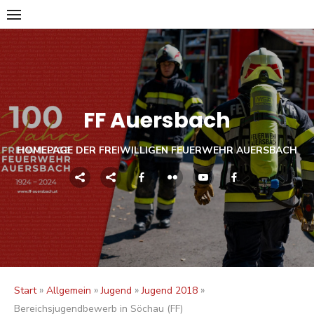
Skip
to
content
FF Auersbach
HOMEPAGE DER FREIWILLIGEN FEUERWEHR AUERSBACH
»
»
»
»
Start
Allgemein
Jugend
Jugend 2018
Bereichsjugendbewerb in Söchau (FF)