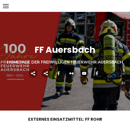
Skip
to
content
FF Auersbach
HOMEPAGE DER FREIWILLIGEN FEUERWEHR AUERSBACH
EXTERNES EINSATZMITTEL:
FF ROHR